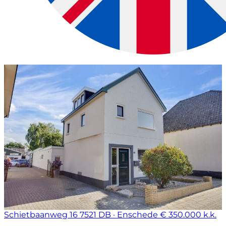
Schietbaanweg 16
7521 DB · Enschede
€ 350.000 k.k.