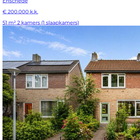
Enschede
€ 200.000 k.k.
51 m²
2 kamers (1 slaapkamers)