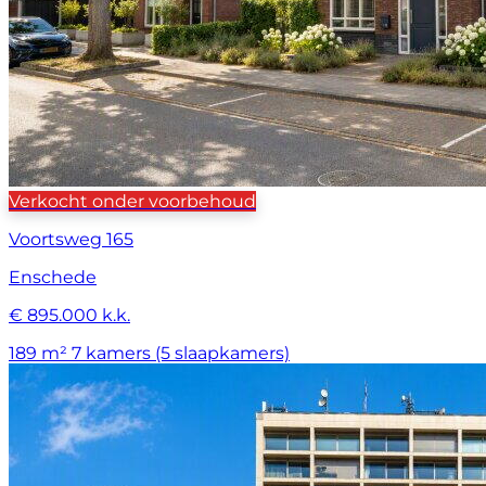
Verkocht onder voorbehoud
Voortsweg 165
Enschede
€ 895.000 k.k.
189 m²
7 kamers (5 slaapkamers)