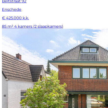
Beltstraat 92
Enschede
€ 425.000 k.k.
85 m²
4 kamers (2 slaapkamers)