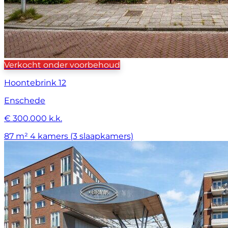
Verkocht onder voorbehoud
Hoontebrink 12
Enschede
€ 300.000 k.k.
87 m²
4 kamers (3 slaapkamers)