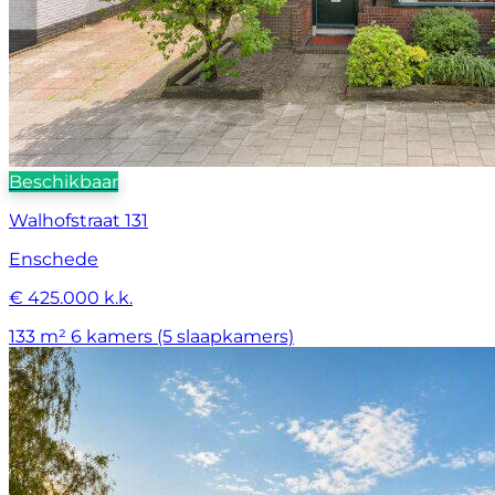
Beschikbaar
Walhofstraat 131
Enschede
€ 425.000 k.k.
133 m²
6 kamers (5 slaapkamers)