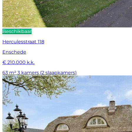
Beschikbaar
Herculesstraat 118
Enschede
€ 210.000 k.k.
63 m²
3 kamers (2 slaapkamers)