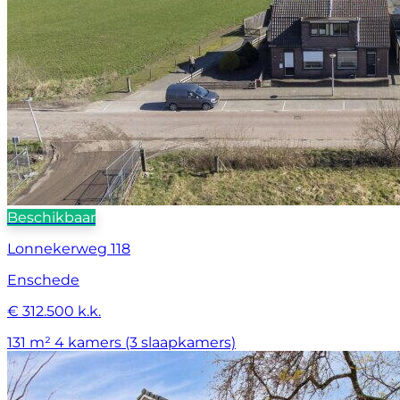
Beschikbaar
Lonnekerweg 118
Enschede
€ 312.500 k.k.
131 m²
4 kamers (3 slaapkamers)