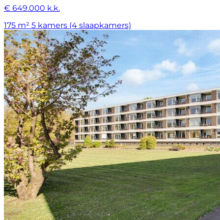
€ 649.000 k.k.
175 m²
5 kamers (4 slaapkamers)