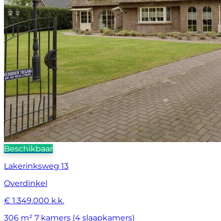
Beschikbaar
Lakerinksweg 13
Overdinkel
€ 1.349.000 k.k.
306 m²
7 kamers (4 slaapkamers)