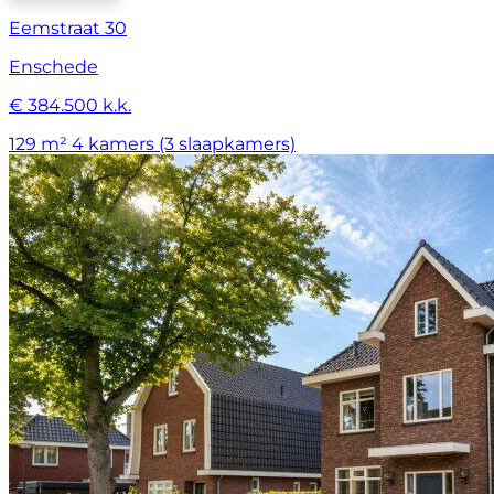
Eemstraat 30
Enschede
€ 384.500 k.k.
129 m²
4 kamers (3 slaapkamers)