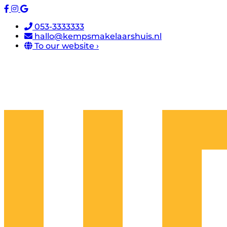
053-3333333
hallo@kempsmakelaarshuis.nl
To our website ›